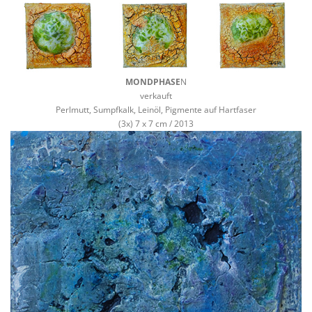
MONDPHASE
N
verkauft
Perlmutt, Sumpfkalk, Leinöl, Pigmente auf Hartfaser
(3x) 7 x 7 cm / 2013